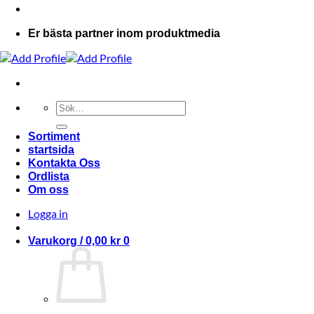
Er bästa partner inom produktmedia
Sök
efter:
Sortiment
startsida
Kontakta Oss
Ordlista
Om oss
Logga in
Varukorg /
0,00
kr
0