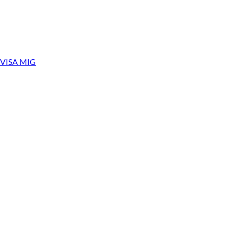
varumärke
med profilkläder.
VISA MIG