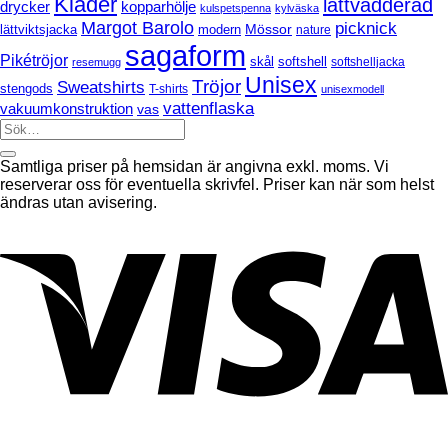
Kläder
lättvadderad
drycker
kopparhölje
kulspetspenna
kylväska
Margot Barolo
picknick
Mössor
modern
lättviktsjacka
nature
sagaform
Pikétröjor
softshell
skål
softshelljacka
resemugg
Unisex
Tröjor
Sweatshirts
stengods
T-shirts
unisexmodell
vattenflaska
vakuumkonstruktion
vas
Samtliga priser på hemsidan är angivna exkl. moms. Vi
reserverar oss för eventuella skrivfel. Priser kan när som helst
ändras utan avisering.