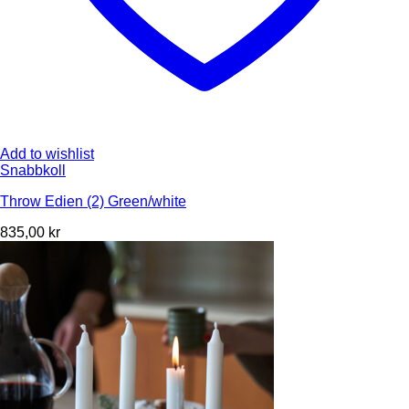
Add to wishlist
Snabbkoll
Throw Edien (2) Green/white
835,00
kr