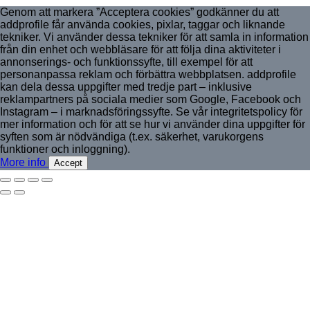
Genom att markera ”Acceptera cookies” godkänner du att
addprofile får använda cookies, pixlar, taggar och liknande
tekniker. Vi använder dessa tekniker för att samla in information
från din enhet och webbläsare för att följa dina aktiviteter i
annonserings- och funktionssyfte, till exempel för att
personanpassa reklam och förbättra webbplatsen. addprofile
kan dela dessa uppgifter med tredje part – inklusive
reklampartners på sociala medier som Google, Facebook och
Instagram – i marknadsföringssyfte. Se vår integritetspolicy för
mer information och för att se hur vi använder dina uppgifter för
syften som är nödvändiga (t.ex. säkerhet, varukorgens
funktioner och inloggning).
More info
Accept