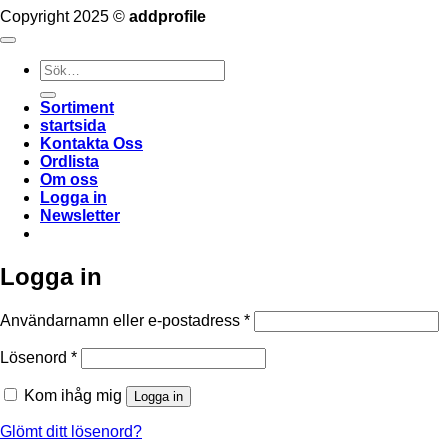
Copyright 2025 ©
addprofile
Sök
efter:
Sortiment
startsida
Kontakta Oss
Ordlista
Om oss
Logga in
Newsletter
Logga in
Obligatoriskt
Användarnamn eller e-postadress
*
Obligatoriskt
Lösenord
*
Kom ihåg mig
Logga in
Glömt ditt lösenord?