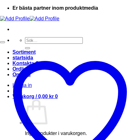
Er bästa partner inom produktmedia
Sök
efter:
Sortiment
startsida
Kontakta Oss
Ordlista
Om oss
Logga in
Varukorg /
0,00
kr
0
Inga produkter i varukorgen.