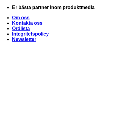
Skip
Er bästa partner inom produktmedia
to
Om oss
content
Kontakta oss
Ordlista
Integritetspolicy
Newsletter