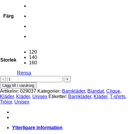
Färg
120
140
Storlek
160
Rensa
Basic
Active-
Lägg till i varukorg
T
Artikelnr:
029037
Kategorier:
Barnkläder
,
Blandat
,
Clique
,
Junior
Kläder
,
Kläder
,
Unisex
Etiketter:
Barnkläder
,
Kläder
,
T-shirts
,
mängd
Tröjor
,
Unisex
Ytterligare information