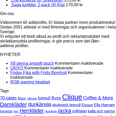
Erik kockkniv (6) Silver/brun
355,00
kr
Saga tumbler, 2-pack (6) Klar
170,00
kr
Om oss
Välkommen till addprofile, Er bästa partner inom produktmedia!
Sedan 2001 arbetar vi med föreningar och organisationer i hela
Sverige.
Vi erbjuder ett brett utbud av profil och reklamprodukter med
skräddarsydda profileringar, vi gör precis som det låter -
adderar profiler.
NYHETER
för
X8 penna smooth touch
Kommentarer inaktiverade
för
X8
UKIYO
Kommentarer inaktiverade
UKIYO
penna
Friday Fika with Frida Bornholt
Kommentarer
för
smoot
inaktiverade
Friday
Inga
touch
RGB gaming headset
Fika
kommentarer
Tags
till
with
RGB
Clique
Frida
70-talets
Coffee & More
bomull
Byon
Basic
bilmugg
gaming
Bornholt
Damkläder
dunkänsla
headset
ekologisk bomull
Ella Hamam
Elegant
jacka
Herrkläder
julklapp
kalla och varma
handduk
herr
Hoodtröja