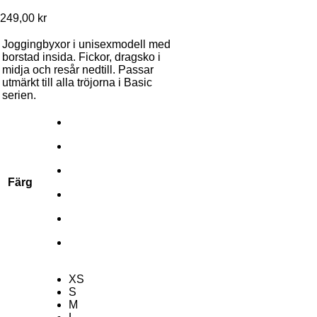
249,00
kr
Joggingbyxor i unisexmodell med
borstad insida. Fickor, dragsko i
midja och resår nedtill. Passar
utmärkt till alla tröjorna i Basic
serien.
Färg
XS
S
M