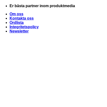
Skip
Er bästa partner inom produktmedia
to
Om oss
content
Kontakta oss
Ordlista
Integritetspolicy
Newsletter