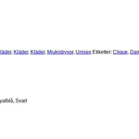
läder
,
Kläder
,
Kläder
,
Mjukisbyxor
,
Unisex
Etiketter:
Clique
,
Dam
alblå, Svart