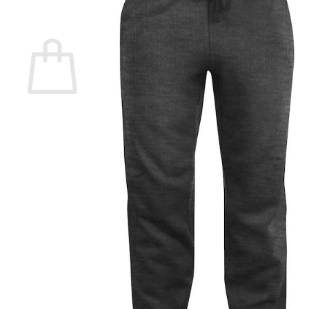
0
Varukorg
Inga produkter i varukorgen.
Gå tillbaka till butiken