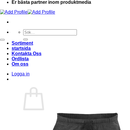
Er bästa partner inom produktmedia
Sök
efter:
Sortiment
startsida
Kontakta Oss
Ordlista
Om oss
Logga in
Varukorg /
0,00
kr
0
Inga produkter i varukorgen.
Gå tillbaka till butiken