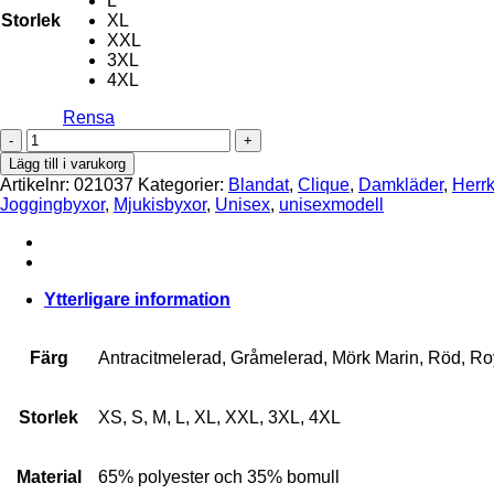
L
Storlek
XL
XXL
3XL
4XL
Rensa
Basic
Pants
Lägg till i varukorg
mängd
Artikelnr:
021037
Kategorier:
Blandat
,
Clique
,
Damkläder
,
Herrk
Joggingbyxor
,
Mjukisbyxor
,
Unisex
,
unisexmodell
Ytterligare information
Färg
Antracitmelerad, Gråmelerad, Mörk Marin, Röd, Roy
Storlek
XS, S, M, L, XL, XXL, 3XL, 4XL
Material
65% polyester och 35% bomull