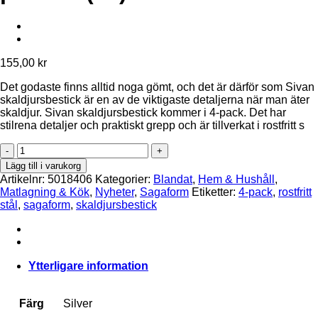
155,00
kr
Det godaste finns alltid noga gömt, och det är därför som Sivan
skaldjursbestick är en av de viktigaste detaljerna när man äter
skaldjur. Sivan skaldjursbestick kommer i 4-pack. Det har
stilrena detaljer och praktiskt grepp och är tillverkat i rostfritt s
Sivan
skaldjursbestick
Lägg till i varukorg
4-
Artikelnr:
5018406
Kategorier:
Blandat
,
Hem & Hushåll
,
pcs/set
Matlagning & Kök
,
Nyheter
,
Sagaform
Etiketter:
4-pack
,
rostfritt
(12)
stål
,
sagaform
,
skaldjursbestick
Silver
mängd
Ytterligare information
Färg
Silver