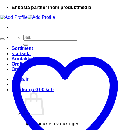
Er bästa partner inom produktmedia
Sök
efter:
Sortiment
startsida
Kontakta Oss
Ordlista
Om oss
Logga in
Varukorg /
0,00
kr
0
Inga produkter i varukorgen.