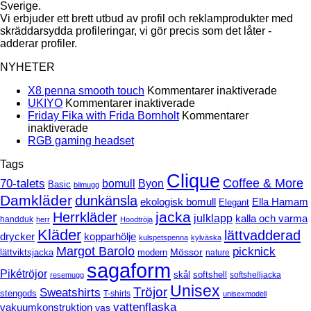
Sverige.
Vi erbjuder ett brett utbud av profil och reklamprodukter med
skräddarsydda profileringar, vi gör precis som det låter -
adderar profiler.
NYHETER
för
X8 penna smooth touch
Kommentarer inaktiverade
för
X8
UKIYO
Kommentarer inaktiverade
UKIYO
penna
Friday Fika with Frida Bornholt
Kommentarer
för
smoot
inaktiverade
Friday
Inga
touch
RGB gaming headset
Fika
kommentarer
Tags
till
with
RGB
Clique
Frida
70-talets
Coffee & More
bomull
Byon
Basic
bilmugg
gaming
Bornholt
Damkläder
dunkänsla
headset
ekologisk bomull
Ella Hamam
Elegant
jacka
Herrkläder
julklapp
kalla och varma
handduk
herr
Hoodtröja
Kläder
lättvadderad
drycker
kopparhölje
kulspetspenna
kylväska
Margot Barolo
picknick
Mössor
modern
lättviktsjacka
nature
sagaform
Pikétröjor
softshell
skål
softshelljacka
resemugg
Unisex
Tröjor
Sweatshirts
stengods
T-shirts
unisexmodell
vattenflaska
vakuumkonstruktion
vas