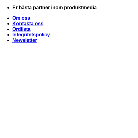
Skip
Er bästa partner inom produktmedia
to
Om oss
content
Kontakta oss
Ordlista
Integritetspolicy
Newsletter