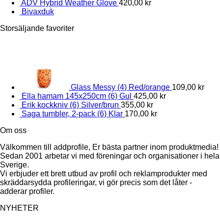
ADV Hybrid Weather Glove
420,00
kr
Bivaxduk
Storsäljande favoriter
Glass Messy (4) Red/orange
109,00
kr
Ella hamam 145x250cm (6) Gul
425,00
kr
Erik kockkniv (6) Silver/brun
355,00
kr
Saga tumbler, 2-pack (6) Klar
170,00
kr
Om oss
Välkommen till addprofile, Er bästa partner inom produktmedia!
Sedan 2001 arbetar vi med föreningar och organisationer i hela
Sverige.
Vi erbjuder ett brett utbud av profil och reklamprodukter med
skräddarsydda profileringar, vi gör precis som det låter -
adderar profiler.
NYHETER