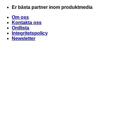
Skip
Er bästa partner inom produktmedia
to
Om oss
content
Kontakta oss
Ordlista
Integritetspolicy
Newsletter