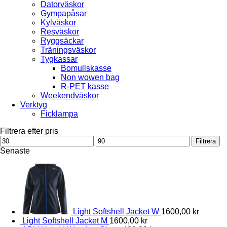
Datorväskor
Gympapåsar
Kylväskor
Resväskor
Ryggsäckar
Träningsväskor
Tygkassar
Bomullskasse
Non wowen bag
R-PET kasse
Weekendväskor
Verktyg
Ficklampa
Filtrera efter pris
Min
Max
Filtrera
pris
pris
Senaste
Light Softshell Jacket W
1600,00
kr
Light Softshell Jacket M
1600,00
kr