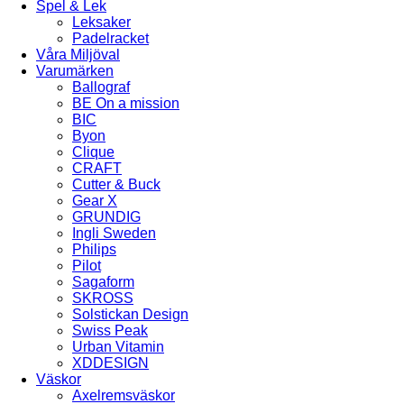
Spel & Lek
Leksaker
Padelracket
Våra Miljöval
Varumärken
Ballograf
BE On a mission
BIC
Byon
Clique
CRAFT
Cutter & Buck
Gear X
GRUNDIG
Ingli Sweden
Philips
Pilot
Sagaform
SKROSS
Solstickan Design
Swiss Peak
Urban Vitamin
XDDESIGN
Väskor
Axelremsväskor