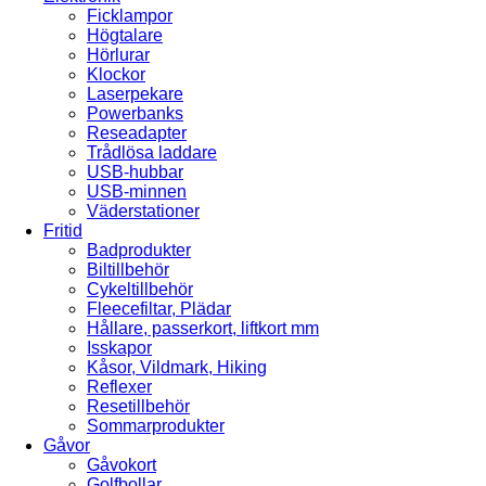
Ficklampor
Högtalare
Hörlurar
Klockor
Laserpekare
Powerbanks
Reseadapter
Trådlösa laddare
USB-hubbar
USB-minnen
Väderstationer
Fritid
Badprodukter
Biltillbehör
Cykeltillbehör
Fleecefiltar, Plädar
Hållare, passerkort, liftkort mm
Isskapor
Kåsor, Vildmark, Hiking
Reflexer
Resetillbehör
Sommarprodukter
Gåvor
Gåvokort
Golfbollar