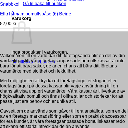
Gå tillbaka till butiken
Snabbkoll
0
Ella hamam bomullspåse (6) Beige
Varukorg
82,00
kr
Inga produkter i varukorgen.
Välkommen till en värld där din företagsanda blir en del av din
vardagliga stil! Våra företagsanpassade bomullskassar är inte
Gå tillbaka till butiken
bara för att bära saker, de är en chans att bära ditt företags
varumärke med stolthet och lekfullhet.
Med möjligheten att trycka ert företagslogo, er slogan eller
företagsfärger på dessa kassar blir varje användning till en
chans att visa upp ert varumärke. Våra kassar är tillverkade av
högkvalitativ bomull och finns i olika stilar och storlekar för att
passa just era behov och er unika stil.
Oavsett om de används som gåvor till era anställda, som en del
av ert företags marknadsföring eller som en praktisk accessoar
för era kunder, är våra företagsanpassade bomullskassar redo
att skapa ett starkt intryck där de än används.