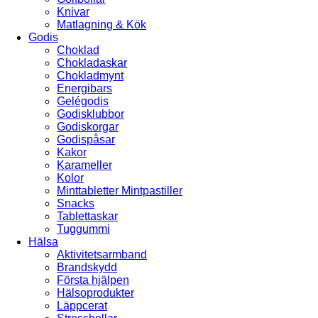
Knivar
Matlagning & Kök
Godis
Choklad
Chokladaskar
Chokladmynt
Energibars
Gelégodis
Godisklubbor
Godiskorgar
Godispåsar
Kakor
Karameller
Kolor
Minttabletter Mintpastiller
Snacks
Tablettaskar
Tuggummi
Hälsa
Aktivitetsarmband
Brandskydd
Första hjälpen
Hälsoprodukter
Läppcerat