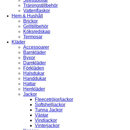
Stressbollar
Träningstillbehör
Vattenflaskor
Hem & Hushåll
Brickor
Grilltillbehör
Köksredskap
Termosar
Kläder
Accessoarer
Barnkläder
Byxor
Damkläder
Förkläden
Halsdukar
Handdukar
Hattar
Herrkläder
Jackor
Fleecetröjor/jackor
Softshelljackor
Tunna Jackor
Västar
Vindjackor
Vinterjackor