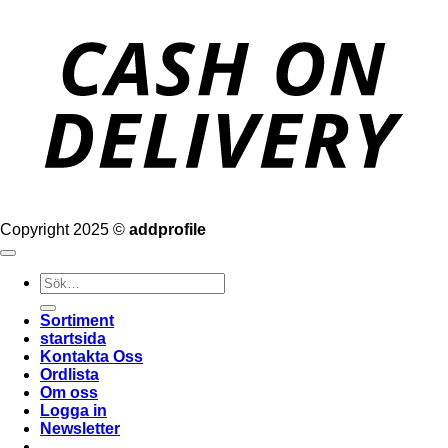
Copyright 2025 ©
addprofile
Sök
efter:
Sortiment
startsida
Kontakta Oss
Ordlista
Om oss
Logga in
Newsletter