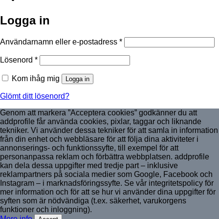
Logga in
Obligatoriskt
Användarnamn eller e-postadress
*
Obligatoriskt
Lösenord
*
Kom ihåg mig
Logga in
Glömt ditt lösenord?
Genom att markera ”Acceptera cookies” godkänner du att
addprofile får använda cookies, pixlar, taggar och liknande
tekniker. Vi använder dessa tekniker för att samla in information
från din enhet och webbläsare för att följa dina aktiviteter i
annonserings- och funktionssyfte, till exempel för att
personanpassa reklam och förbättra webbplatsen. addprofile
kan dela dessa uppgifter med tredje part – inklusive
reklampartners på sociala medier som Google, Facebook och
Instagram – i marknadsföringssyfte. Se vår integritetspolicy för
mer information och för att se hur vi använder dina uppgifter för
syften som är nödvändiga (t.ex. säkerhet, varukorgens
funktioner och inloggning).
More info