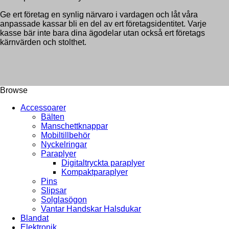
Ge ert företag en synlig närvaro i vardagen och låt våra
anpassade kassar bli en del av ert företagsidentitet. Varje
kasse bär inte bara dina ägodelar utan också ert företags
kärnvärden och stolthet.
Browse
Accessoarer
Bälten
Manschettknappar
Mobiltillbehör
Nyckelringar
Paraplyer
Digitaltryckta paraplyer
Kompaktparaplyer
Pins
Slipsar
Solglasögon
Vantar Handskar Halsdukar
Blandat
Elektronik