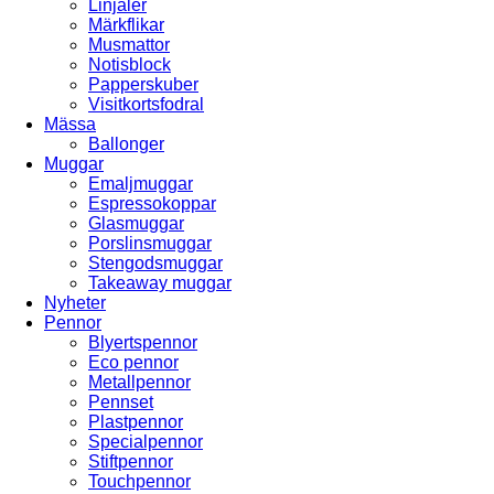
Linjaler
Märkflikar
Musmattor
Notisblock
Papperskuber
Visitkortsfodral
Mässa
Ballonger
Muggar
Emaljmuggar
Espressokoppar
Glasmuggar
Porslinsmuggar
Stengodsmuggar
Takeaway muggar
Nyheter
Pennor
Blyertspennor
Eco pennor
Metallpennor
Pennset
Plastpennor
Specialpennor
Stiftpennor
Touchpennor