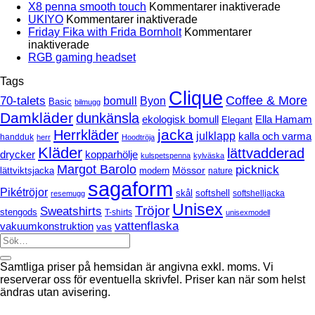
för
X8 penna smooth touch
Kommentarer inaktiverade
för
X8
UKIYO
Kommentarer inaktiverade
UKIYO
penna
Friday Fika with Frida Bornholt
Kommentarer
för
smoot
inaktiverade
Friday
Inga
touch
RGB gaming headset
Fika
kommentarer
Tags
till
with
RGB
Clique
Frida
70-talets
Coffee & More
bomull
Byon
Basic
bilmugg
gaming
Bornholt
Damkläder
dunkänsla
headset
ekologisk bomull
Ella Hamam
Elegant
jacka
Herrkläder
julklapp
kalla och varma
handduk
herr
Hoodtröja
Kläder
lättvadderad
drycker
kopparhölje
kulspetspenna
kylväska
Margot Barolo
picknick
Mössor
modern
lättviktsjacka
nature
sagaform
Pikétröjor
softshell
skål
softshelljacka
resemugg
Unisex
Tröjor
Sweatshirts
stengods
T-shirts
unisexmodell
vattenflaska
vakuumkonstruktion
vas
Samtliga priser på hemsidan är angivna exkl. moms. Vi
reserverar oss för eventuella skrivfel. Priser kan när som helst
ändras utan avisering.