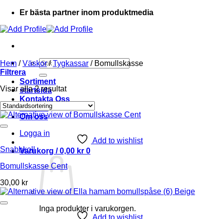
Er bästa partner inom produktmedia
Sök
Hem
/
Väskor
/
Tygkassar
/
Bomullskasse
efter:
Filtrera
Sortiment
Visar alla 2 resultat
startsida
Kontakta Oss
Ordlista
Om oss
Logga in
Add to wishlist
Snabbkoll
Varukorg /
0,00
kr
0
Bomullskasse Cent
30,00
kr
Inga produkter i varukorgen.
Add to wishlist