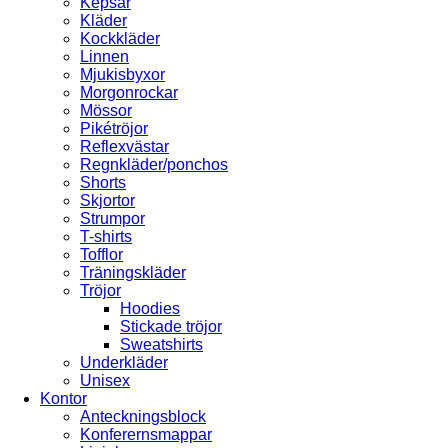
Kepsar
Kläder
Kockkläder
Linnen
Mjukisbyxor
Morgonrockar
Mössor
Pikétröjor
Reflexvästar
Regnkläder/ponchos
Shorts
Skjortor
Strumpor
T-shirts
Tofflor
Träningskläder
Tröjor
Hoodies
Stickade tröjor
Sweatshirts
Underkläder
Unisex
Kontor
Anteckningsblock
Konferernsmappar