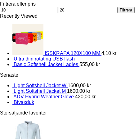
Filtrera efter pris
Min
Max
Filtrera
pris
pris
Recently Viewed
ISSKRAPA 120X100 MM
4,10
kr
Ultra thin rotating USB flash
Basic Softshell Jacket Ladies
555,00
kr
Senaste
Light Softshell Jacket W
1600,00
kr
Light Softshell Jacket M
1600,00
kr
ADV Hybrid Weather Glove
420,00
kr
Bivaxduk
Storsäljande favoriter