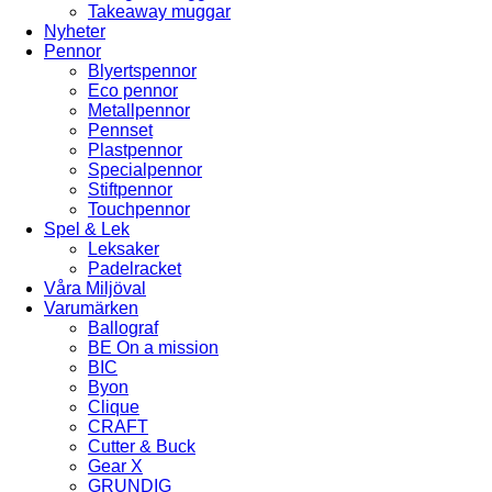
Takeaway muggar
Nyheter
Pennor
Blyertspennor
Eco pennor
Metallpennor
Pennset
Plastpennor
Specialpennor
Stiftpennor
Touchpennor
Spel & Lek
Leksaker
Padelracket
Våra Miljöval
Varumärken
Ballograf
BE On a mission
BIC
Byon
Clique
CRAFT
Cutter & Buck
Gear X
GRUNDIG