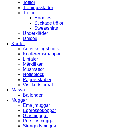
Tofflor
Träningskläder
Tröjor
Hoodies
Stickade tröjor
Sweatshirts
Underkläder
Unisex
Kontor
Anteckningsblock
Konferernsmappar
Linjaler
Märkflikar
Musmattor
Notisblock
Papperskuber
Visitkortsfodral
Mässa
Ballonger
Muggar
Emaljmuggar
Espressokoppar
Glasmuggar
Porslinsmuggar
Stengodsmuggar