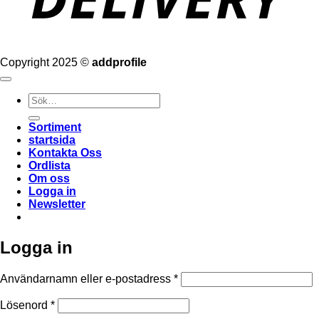
Copyright 2025 ©
addprofile
Sök
efter:
Sortiment
startsida
Kontakta Oss
Ordlista
Om oss
Logga in
Newsletter
Logga in
Obligatoriskt
Användarnamn eller e-postadress
*
Obligatoriskt
Lösenord
*