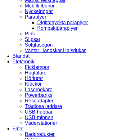
Manschettknappar
Mobiltillbehör
Nyckelringar
Paraplyer
Digitaltryckta paraplyer
Kompaktparaplyer
Pins
Slipsar
Solglasögon
Vantar Handskar Halsdukar
Blandat
Elektronik
Ficklampor
Högtalare
Hörlurar
Klockor
Laserpekare
Powerbanks
Reseadapter
Trådlösa laddare
USB-hubbar
USB-minnen
Väderstationer
Fritid
Badprodukter