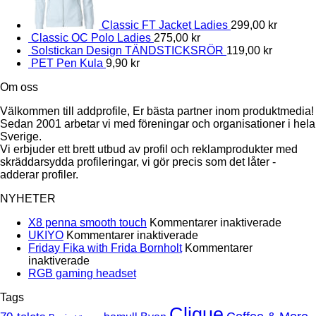
Classic FT Jacket Ladies
299,00
kr
Classic OC Polo Ladies
275,00
kr
Solstickan Design TÄNDSTICKSRÖR
119,00
kr
PET Pen Kula
9,90
kr
Om oss
Välkommen till addprofile, Er bästa partner inom produktmedia!
Sedan 2001 arbetar vi med föreningar och organisationer i hela
Sverige.
Vi erbjuder ett brett utbud av profil och reklamprodukter med
skräddarsydda profileringar, vi gör precis som det låter -
adderar profiler.
NYHETER
för
X8 penna smooth touch
Kommentarer inaktiverade
för
X8
UKIYO
Kommentarer inaktiverade
UKIYO
penna
Friday Fika with Frida Bornholt
Kommentarer
för
smoot
inaktiverade
Friday
Inga
touch
RGB gaming headset
Fika
kommentarer
Tags
till
with
RGB
Clique
Frida