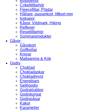
Biltillbehör
Cykeltillbehör
Fleecefiltar, Plädar
Hållare, passerkort, liftkort mm
Isskapor
Kåsor, Vildmark, Hiking
Reflexer
Resetillbehör
Sommarprodukter
Gåvor
Gåvokort
Golfbollar
Knivar
Matlagning & Kök
Godis
Choklad
Chokladaskar
Chokladmynt
Energibars
Gelégodis
Godisklubbor
Godiskorgar
Godispåsar
Kakor
Karameller