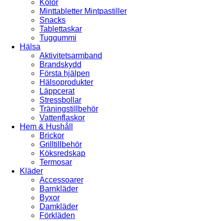
Kolor
Minttabletter Mintpastiller
Snacks
Tablettaskar
Tuggummi
Hälsa
Aktivitetsarmband
Brandskydd
Första hjälpen
Hälsoprodukter
Läppcerat
Stressbollar
Träningstillbehör
Vattenflaskor
Hem & Hushåll
Brickor
Grilltillbehör
Köksredskap
Termosar
Kläder
Accessoarer
Barnkläder
Byxor
Damkläder
Förkläden