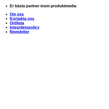
Skip
Er bästa partner inom produktmedia
to
Om oss
content
Kontakta oss
Ordlista
Integritetspolicy
Newsletter