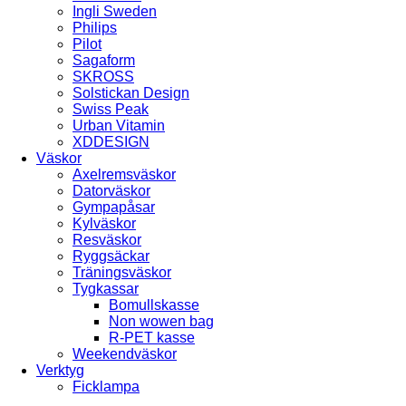
Ingli Sweden
Philips
Pilot
Sagaform
SKROSS
Solstickan Design
Swiss Peak
Urban Vitamin
XDDESIGN
Väskor
Axelremsväskor
Datorväskor
Gympapåsar
Kylväskor
Resväskor
Ryggsäckar
Träningsväskor
Tygkassar
Bomullskasse
Non wowen bag
R-PET kasse
Weekendväskor
Verktyg
Ficklampa