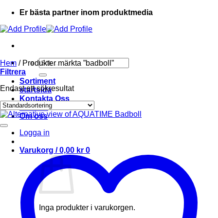
Er bästa partner inom produktmedia
Sök
Hem
/
Produkter märkta ”badboll”
efter:
Filtrera
Sortiment
Endast ett sökresultat
startsida
Kontakta Oss
Ordlista
Om oss
Logga in
Varukorg /
0,00
kr
0
Inga produkter i varukorgen.