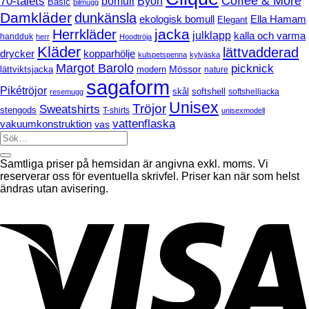
70-talets
Coffee & More
bomull
Byon
Basic
bilmugg
gaming
Bornholt
Damkläder
dunkänsla
headset
ekologisk bomull
Ella Hamam
Elegant
jacka
Herrkläder
julklapp
kalla och varma
handduk
herr
Hoodtröja
Kläder
lättvadderad
drycker
kopparhölje
kulspetspenna
kylväska
Margot Barolo
picknick
Mössor
modern
lättviktsjacka
nature
sagaform
Pikétröjor
softshell
skål
softshelljacka
resemugg
Unisex
Tröjor
Sweatshirts
stengods
T-shirts
unisexmodell
vattenflaska
vakuumkonstruktion
vas
Samtliga priser på hemsidan är angivna exkl. moms. Vi
reserverar oss för eventuella skrivfel. Priser kan när som helst
ändras utan avisering.