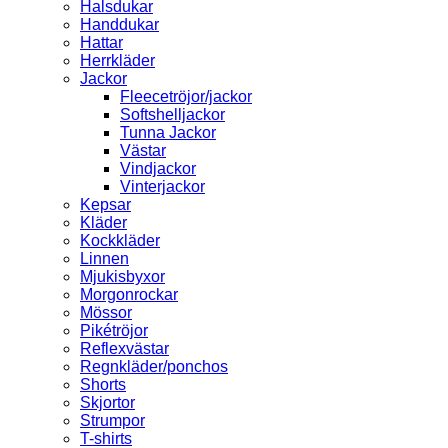
Halsdukar
Handdukar
Hattar
Herrkläder
Jackor
Fleecetröjor/jackor
Softshelljackor
Tunna Jackor
Västar
Vindjackor
Vinterjackor
Kepsar
Kläder
Kockkläder
Linnen
Mjukisbyxor
Morgonrockar
Mössor
Pikétröjor
Reflexvästar
Regnkläder/ponchos
Shorts
Skjortor
Strumpor
T-shirts