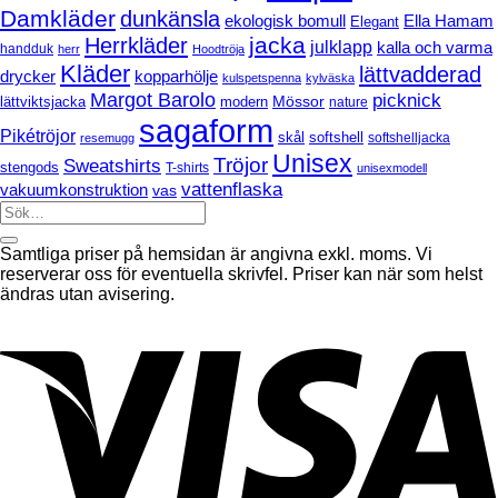
gaming
Bornholt
Damkläder
dunkänsla
headset
ekologisk bomull
Ella Hamam
Elegant
jacka
Herrkläder
julklapp
kalla och varma
handduk
herr
Hoodtröja
Kläder
lättvadderad
drycker
kopparhölje
kulspetspenna
kylväska
Margot Barolo
picknick
Mössor
modern
lättviktsjacka
nature
sagaform
Pikétröjor
softshell
skål
softshelljacka
resemugg
Unisex
Tröjor
Sweatshirts
stengods
T-shirts
unisexmodell
vattenflaska
vakuumkonstruktion
vas
Samtliga priser på hemsidan är angivna exkl. moms. Vi
reserverar oss för eventuella skrivfel. Priser kan när som helst
ändras utan avisering.