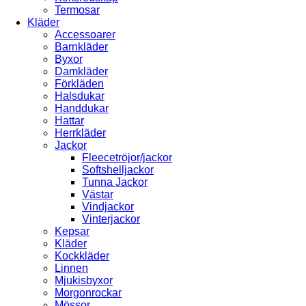
Termosar
Kläder
Accessoarer
Barnkläder
Byxor
Damkläder
Förkläden
Halsdukar
Handdukar
Hattar
Herrkläder
Jackor
Fleecetröjor/jackor
Softshelljackor
Tunna Jackor
Västar
Vindjackor
Vinterjackor
Kepsar
Kläder
Kockkläder
Linnen
Mjukisbyxor
Morgonrockar
Mössor