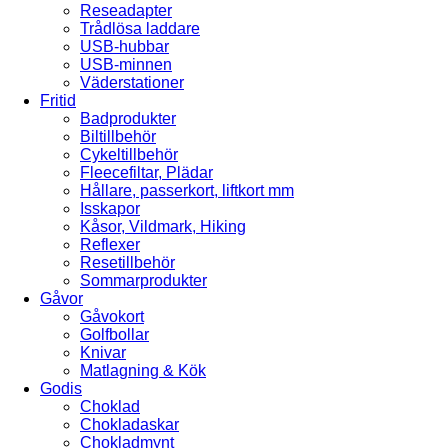
Reseadapter
Trådlösa laddare
USB-hubbar
USB-minnen
Väderstationer
Fritid
Badprodukter
Biltillbehör
Cykeltillbehör
Fleecefiltar, Plädar
Hållare, passerkort, liftkort mm
Isskapor
Kåsor, Vildmark, Hiking
Reflexer
Resetillbehör
Sommarprodukter
Gåvor
Gåvokort
Golfbollar
Knivar
Matlagning & Kök
Godis
Choklad
Chokladaskar
Chokladmynt