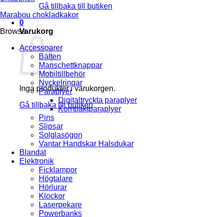
Gå tillbaka till butiken
Marabou chokladkakor
0
Browse
Varukorg
Accessoarer
Bälten
Manschettknappar
Mobiltillbehör
Nyckelringar
Inga produkter i varukorgen.
Paraplyer
Digitaltryckta paraplyer
Gå tillbaka till butiken
Kompaktparaplyer
Pins
Slipsar
Solglasögon
Vantar Handskar Halsdukar
Blandat
Elektronik
Ficklampor
Högtalare
Hörlurar
Klockor
Laserpekare
Powerbanks