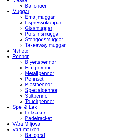
Mässa
Ballonger
Muggar
Emaljmuggar
Espressokoppar
Glasmuggar
Porslinsmuggar
Stengodsmuggar
Takeaway muggar
Nyheter
Pennor
Blyertspennor
Eco pennor
Metallpennor
Pennset
Plastpennor
Specialpennor
Stiftpennor
Touchpennor
Spel & Lek
Leksaker
Padelracket
Våra Miljöval
Varumärken
Ballograf