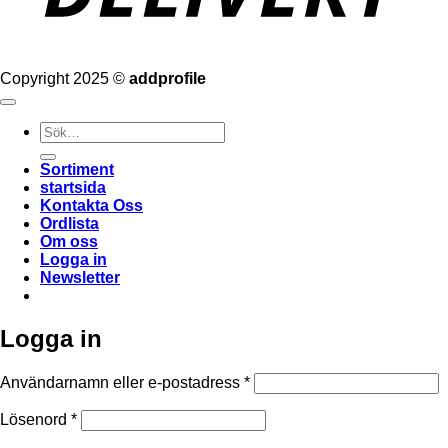
Copyright 2025 ©
addprofile
Sök
efter:
Sortiment
startsida
Kontakta Oss
Ordlista
Om oss
Logga in
Newsletter
Logga in
Obligatoriskt
Användarnamn eller e-postadress
*
Obligatoriskt
Lösenord
*