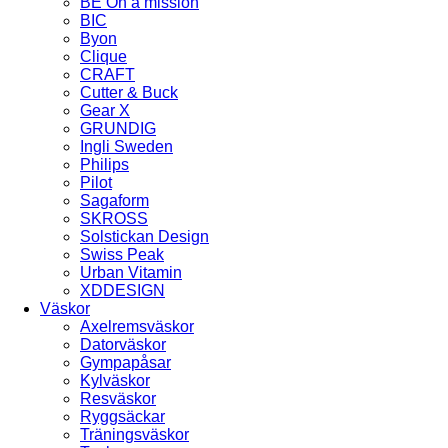
BE On a mission
BIC
Byon
Clique
CRAFT
Cutter & Buck
Gear X
GRUNDIG
Ingli Sweden
Philips
Pilot
Sagaform
SKROSS
Solstickan Design
Swiss Peak
Urban Vitamin
XDDESIGN
Väskor
Axelremsväskor
Datorväskor
Gympapåsar
Kylväskor
Resväskor
Ryggsäckar
Träningsväskor