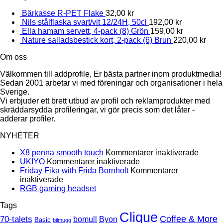
Bärkasse R-PET Flake
32,00
kr
Nils stålflaska svart/vit 12/24H, 50cl
192,00
kr
Ella hamam servett, 4-pack (8) Grön
159,00
kr
Nature salladsbestick kort, 2-pack (6) Brun
220,00
kr
Om oss
Välkommen till addprofile, Er bästa partner inom produktmedia!
Sedan 2001 arbetar vi med föreningar och organisationer i hela
Sverige.
Vi erbjuder ett brett utbud av profil och reklamprodukter med
skräddarsydda profileringar, vi gör precis som det låter -
adderar profiler.
NYHETER
för
X8 penna smooth touch
Kommentarer inaktiverade
för
X8
UKIYO
Kommentarer inaktiverade
UKIYO
penna
Friday Fika with Frida Bornholt
Kommentarer
för
smoot
inaktiverade
Friday
Inga
touch
RGB gaming headset
Fika
kommentarer
Tags
till
with
RGB
Clique
Frida
70-talets
Coffee & More
bomull
Byon
Basic
bilmugg