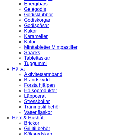
Energibars
Gelégodis
Godisklubbor
Godiskorgar
Godispåsar
Kakor
Karameller
Kolor
Minttabletter Mintpastiller
Snacks
Tablettaskar
Tuggummi
Hälsa
Aktivitetsarmband
Brandskydd
Första hjälpen
Hälsoprodukter
Läppcerat
Stressbollar
Träningstillbehör
Vattenflaskor
Hem & Hushåll
Brickor
Grilltillbehör
Köksredskap