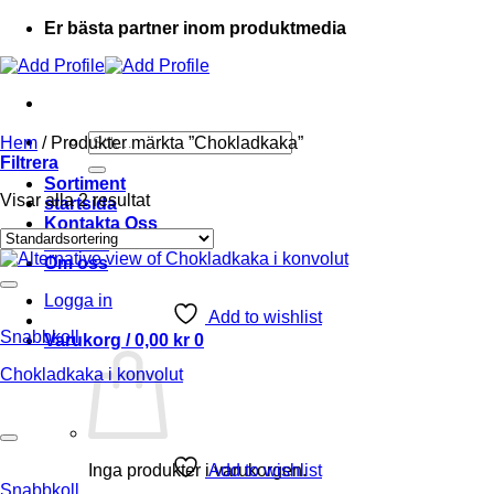
Er bästa partner inom produktmedia
Sök
Hem
/
Produkter märkta ”Chokladkaka”
efter:
Filtrera
Sortiment
Visar alla 2 resultat
startsida
Kontakta Oss
Ordlista
Om oss
Logga in
Add to wishlist
Snabbkoll
Varukorg /
0,00
kr
0
Chokladkaka i konvolut
Inga produkter i varukorgen.
Add to wishlist
Snabbkoll