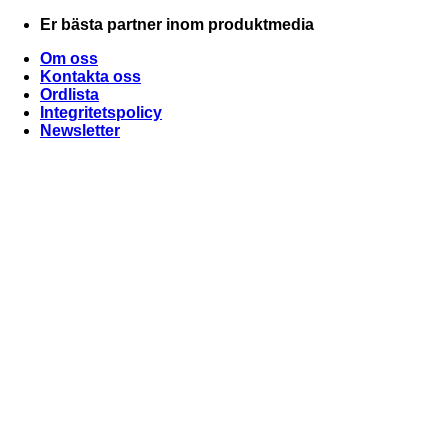
Skip
Er bästa partner inom produktmedia
to
Om oss
content
Kontakta oss
Ordlista
Integritetspolicy
Newsletter