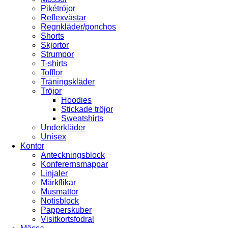
Pikétröjor
Reflexvästar
Regnkläder/ponchos
Shorts
Skjortor
Strumpor
T-shirts
Tofflor
Träningskläder
Tröjor
Hoodies
Stickade tröjor
Sweatshirts
Underkläder
Unisex
Kontor
Anteckningsblock
Konferernsmappar
Linjaler
Märkflikar
Musmattor
Notisblock
Papperskuber
Visitkortsfodral