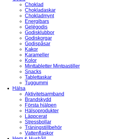
Choklad
Chokladaskar
Chokladmynt
Energibars
Gelégodis
Godisklubbor
Godiskorgar
Godispåsar
Kakor
Karameller
Kolor
Minttabletter Mintpastiller
Snacks
Tablettaskar
Tuggummi
Hälsa
Aktivitetsarmband
Brandskydd
Första hjälpen
Hälsoprodukter
Läppcerat
Stressbollar
Träningstillbehör
Vattenflaskor
Hem & Hushåll