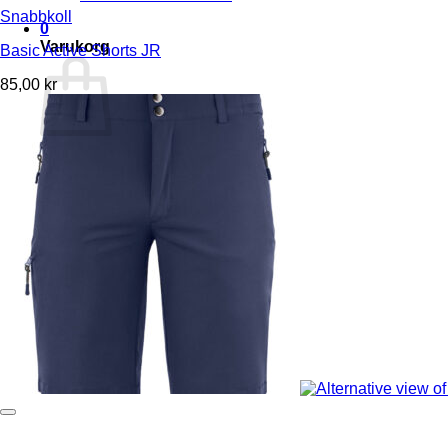
Snabbkoll
0
Varukorg
Basic Active Shorts JR
85,00
kr
Inga produkter i varukorgen.
Gå tillbaka till butiken