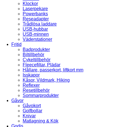
Klockor
Laserpekare
Powerbanks
Reseadapter
Trådlösa laddare
USB-hubbar
USB-minnen
Väderstationer
Fritid
Badprodukter
Biltillbehör
Cykeltillbehör
Fleecefiltar, Plädar
Hållare, passerkort, liftkort mm
Isskapor
Kåsor, Vildmark, Hiking
Reflexer
Resetillbehör
Sommarprodukter
Gåvor
Gåvokort
Golfbollar
Knivar
Matlagning & Kök
Godis