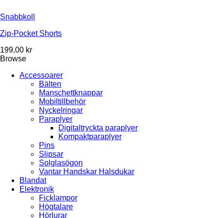
Snabbkoll
Zip-Pocket Shorts
199,00
kr
Browse
Accessoarer
Bälten
Manschettknappar
Mobiltillbehör
Nyckelringar
Paraplyer
Digitaltryckta paraplyer
Kompaktparaplyer
Pins
Slipsar
Solglasögon
Vantar Handskar Halsdukar
Blandat
Elektronik
Ficklampor
Högtalare
Hörlurar