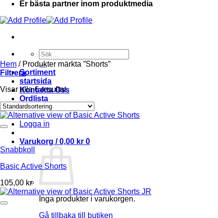
Er bästa partner inom produktmedia
Sök
efter:
Hem
/
Produkter märkta ”Shorts”
Sortiment
Filtrera
startsida
Visar alla 6 resultat
Kontakta Oss
Ordlista
Om oss
Logga in
Varukorg /
0,00
kr
0
Snabbkoll
Basic Active Shorts
105,00
kr
Inga produkter i varukorgen.
Gå tillbaka till butiken