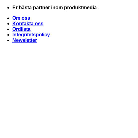
Skip
Er bästa partner inom produktmedia
to
Om oss
content
Kontakta oss
Ordlista
Integritetspolicy
Newsletter