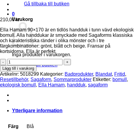
Gå tillbaka till butiken
0
Varukorg
210,00
kr
Ella Hamam 90×170 är en tidlös handduk i tunn vävd ekologisk
bomull. Alla handdukar är smyckade med Sagaforms klassiska
och karakteristiska ränder i olika mönster och i tre
färgkombinationer: grönt, blått och beige. Fransar på
kortsidorna. Ella är perfekt
Inga produkter i varukorgen.
Ella
Gå tillbaka till butiken
hamam
Lägg till i varukorg
90x170cm
Artikelnr:
5018299
Kategorier:
Badprodukter
,
Blandat
,
Fritid
,
(8)
Resetillbehör
,
Sagaform
,
Sommarprodukter
Etiketter:
bomull
,
Blå
ekologisk bomull
,
Ella Hamam
,
handduk
,
sagaform
mängd
Ytterligare information
Färg
Blå