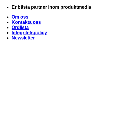
Skip
Er bästa partner inom produktmedia
to
Om oss
content
Kontakta oss
Ordlista
Integritetspolicy
Newsletter