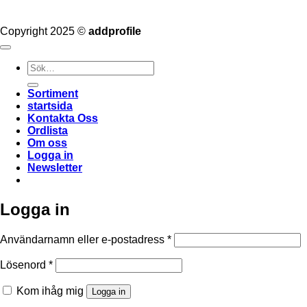
Copyright 2025 ©
addprofile
Sök
efter:
Sortiment
startsida
Kontakta Oss
Ordlista
Om oss
Logga in
Newsletter
Logga in
Obligatoriskt
Användarnamn eller e-postadress
*
Obligatoriskt
Lösenord
*
Kom ihåg mig
Logga in