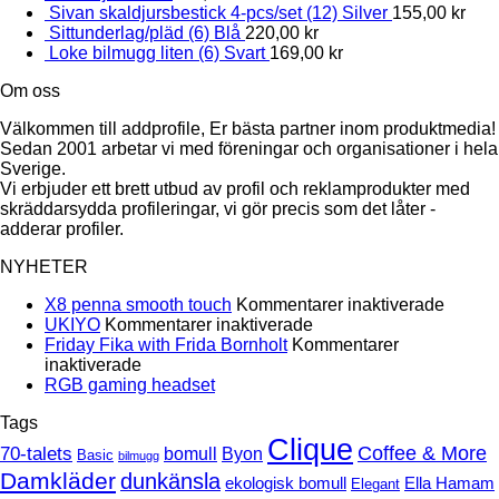
Sivan skaldjursbestick 4-pcs/set (12) Silver
155,00
kr
Sittunderlag/pläd (6) Blå
220,00
kr
Loke bilmugg liten (6) Svart
169,00
kr
Om oss
Välkommen till addprofile, Er bästa partner inom produktmedia!
Sedan 2001 arbetar vi med föreningar och organisationer i hela
Sverige.
Vi erbjuder ett brett utbud av profil och reklamprodukter med
skräddarsydda profileringar, vi gör precis som det låter -
adderar profiler.
NYHETER
för
X8 penna smooth touch
Kommentarer inaktiverade
för
X8
UKIYO
Kommentarer inaktiverade
UKIYO
penna
Friday Fika with Frida Bornholt
Kommentarer
för
smoot
inaktiverade
Friday
Inga
touch
RGB gaming headset
Fika
kommentarer
Tags
till
with
RGB
Clique
Frida
70-talets
Coffee & More
bomull
Byon
Basic
bilmugg
gaming
Bornholt
Damkläder
dunkänsla
headset
ekologisk bomull
Ella Hamam
Elegant