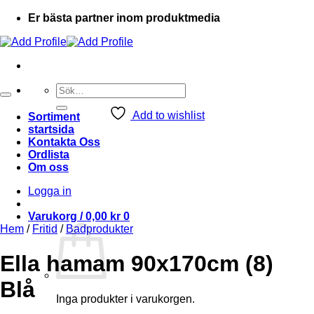
Er bästa partner inom produktmedia
Sök
efter:
Add to wishlist
Sortiment
startsida
Kontakta Oss
Ordlista
Om oss
Logga in
Varukorg /
0,00
kr
0
Hem
/
Fritid
/
Badprodukter
Ella hamam 90x170cm (8)
Blå
Inga produkter i varukorgen.