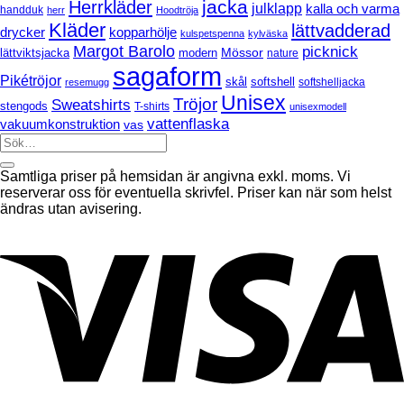
jacka
Herrkläder
julklapp
kalla och varma
handduk
herr
Hoodtröja
Kläder
lättvadderad
drycker
kopparhölje
kulspetspenna
kylväska
Margot Barolo
picknick
Mössor
modern
lättviktsjacka
nature
sagaform
Pikétröjor
softshell
skål
softshelljacka
resemugg
Unisex
Tröjor
Sweatshirts
stengods
T-shirts
unisexmodell
vattenflaska
vakuumkonstruktion
vas
Samtliga priser på hemsidan är angivna exkl. moms. Vi
reserverar oss för eventuella skrivfel. Priser kan när som helst
ändras utan avisering.