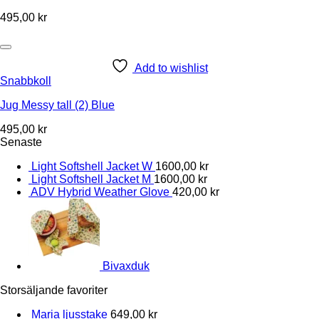
495,00
kr
Add to wishlist
Snabbkoll
Jug Messy tall (2) Blue
495,00
kr
Senaste
Light Softshell Jacket W
1600,00
kr
Light Softshell Jacket M
1600,00
kr
ADV Hybrid Weather Glove
420,00
kr
Bivaxduk
Storsäljande favoriter
Maria ljusstake
649,00
kr